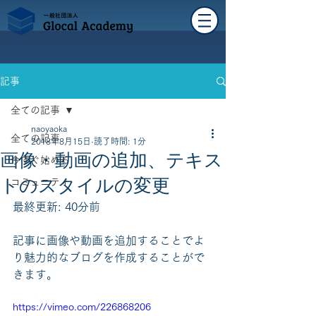
記事
全ての記事
naoyaoka
全ての記事
2018年8月15日
読了時間: 1分
画像・動画の追加、テキス
今すぐ始める
トのスタイルの変更
コミュニティ
最終更新: 40分前
記事に画像や動画を追加することでよ
り魅力的なブログを作成することがで
きます。
https://vimeo.com/226868206