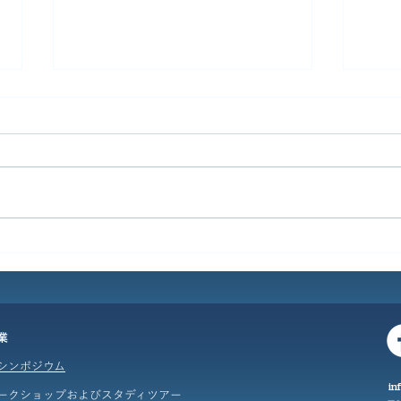
最新のレイアウトからサイト
画像
を作成
のス
業
シンポジウム
in
ークショップおよびスタディツアー