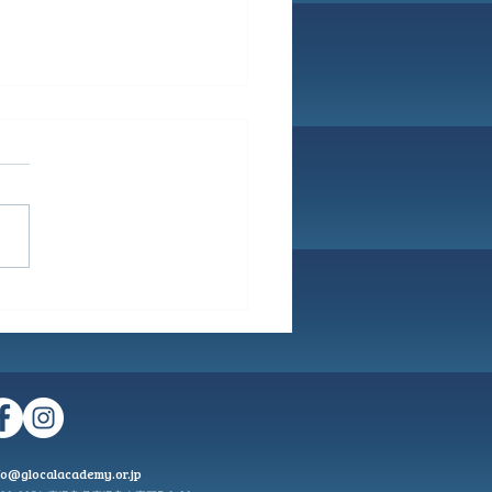
・動画の追加、テキスト
タイルの変更
fo@glocalacademy.or.jp