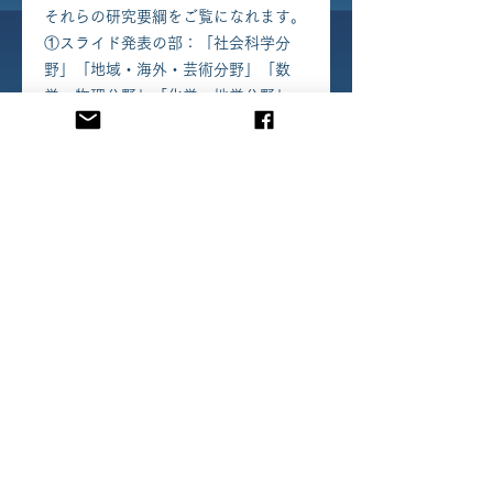
それらの研究要綱をご覧になれます。
①スライド発表の部：「社会科学分
野」「地域・海外・芸術分野」「数
学・物理分野」「化学・地学分野」
「生物分野」
②ポスター発表の部：「教育分野」
「地域課題分野」「国内・国外社会課
題分野」「数学・物理分野」「生物分
野」「環境・化学分野」
​当法人について
教育支援事業
コンサルティング事業
高校生国際シンポジウム
出版物・メディア掲載
課題研究ワークショップ
​お問い合わせ
およびスタディツアー
講義・講演