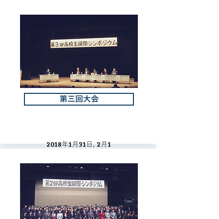
過去に行われました大会に関しての詳細は各大会名のボタ
大会実施報告書(PDF)が表示されます.
大会冊子のご購入はこちらよりお申込み下さい.
第三回大会
2018
1
31
2
1
年
月
日,
月
日
サンエールかごしま