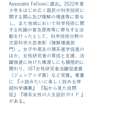
Associate Fellowに選出。2022年青
少年をはじめ広く国民の科学技術に
関する関心及び理解の増進等に寄与
し、また地域において科学技術に関
する知識の普及啓発等に寄与する活
動を行ったとして、科学技術分野の
文部科学大臣表彰（理解増進部
門）。女子中高生の理系進学促進の
ほか、女性研究者の育成と支援、活
躍推進に向けた橋渡しにも積極的に
関わり、JST女性研究者活躍促進賞
（ジュンアシダ賞）など受賞。著書
に 『小説みたいに楽しく読める神
経科学講義』 『脳から見た自閉
症』『理系女性の人生設計ガイド 』
がある。