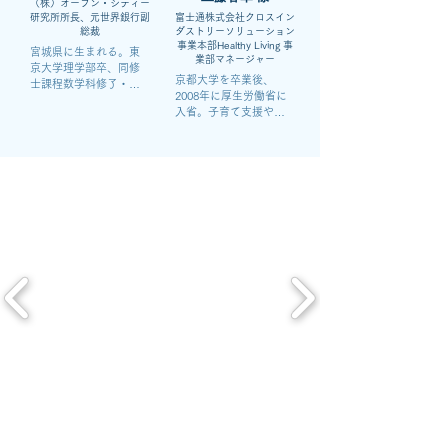
（株）オープン・シティー
ェントの企業成長に従
社新書）などがある。
研究所所長、元世界銀行副
富士通株式会社クロスイン
事した。

東京大学の教育の国際
総裁
ダストリーソリューション
2025年、Google Japan 
化に長くかかわってお
事業本部Healthy Living 事
宮城県に生まれる。東
に転職。大手通信クラ
り、学部英語学位プロ
業部マネージャー
京大学理学部卒、同修
イアントのデジタルマ
グラム(PEAK)、教養学
京都大学を卒業後、
士課程数学科修了・理
ーケティングを担当
部国際交流センター、
2008年に厚生労働省に
学修士、（旧）大蔵省
し、デジタル広告の戦
グローバルキャンパス
入省。子育て支援や母
入省、Yale大学経済学
略立案から事業成長支
推進本部、グローバル
子保健、外国人雇用対
大学院留学、Stiglits教
援まで幅広く携わる。
教育センターの創設に
策など担当。内閣官房
授に師事し、経済学
関わった。現在はグロ
に出向し、首相官邸と
M.Phil.　大蔵省財政金
ーバル教育センター
厚生労働省の調整にも
融研究所総括主任研究
長・グローバル教育推
携わる。2015年からは
官、財務官室長、金融
進担当副学長・College 
２年間、イギリスに留
市場室長、国税審議官
of Design企画調整室副
学し、オックスフォー
等、歴任。その間、IMF
室長を務める。
ド大学で公共政策学の
理事補、欧州復興開発
修士号を、ロンドン大
銀行（金融インフラ局
学で政治学の修士号を
長、総裁特別顧問）、
取得。2023年からは富
世界銀行副総裁等、歴
士通株式会社に転職。
任。Stanford 大学特別
ヘルスケア関連の新規
研究員、ロンドン大学
事業企画をリード。
UCL客員教授、立命館
アジア太平洋大学客員
教授。日英両国で11都
市のリスク要因・強み
要因のパネル・データ
分析を日本学術振興
会・厚生労働省に女性