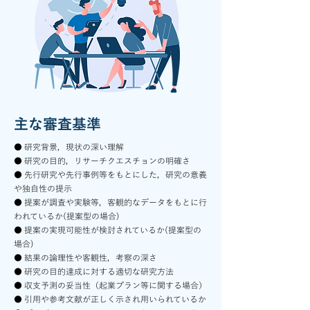
主な審査基準
● 研究背景，現状の深い理解
● 研究の目的，リサーチクエスチョンの明確さ
● 先行研究や先行事例等をもとにした，研究の意義
や独自性の提示
● 提案が調査や実験等，客観的なデータをもとに行
われているか(提案型の場合)
● 提案の実現可能性が検討されているか(提案型の
場合)
● 結果の論理性や客観性，考察の深さ
● 研究の目的達成に対する適切な研究方法
●
収
支予測の妥当性（起業プラン等に関する場合）
● 引用や参考文献が正しく示され用いられているか