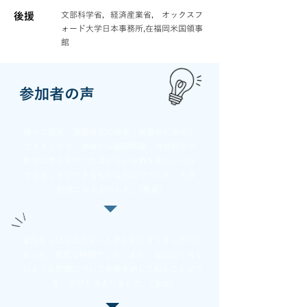
文部科学省，経済産業省， オックスフ
後援
ォード大学日本事務所,在福岡米国領事
館
参加者の声
様々な探究・課題研究の発表・審査会に参加し
てきましたが，地域から国際問題，自然科学や
数学に渡るまでこれほど広い分野を高いレベル
で見ることができるものは初めてでした．大変
勉強になる会でした．(教員)
普段ならば交流のない人達と知り合うきっかけに
なった、貴重な時間でした．また、普段知り得な
いような問題について発表を通して知ることがで
き、学びが深まりました．(生徒)