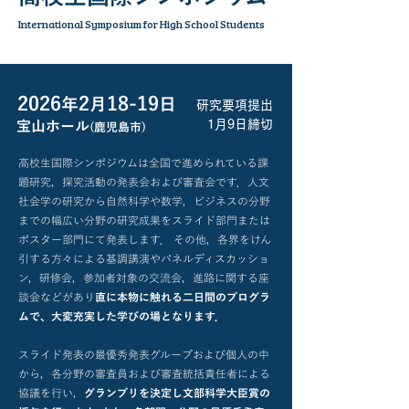
International Symposium for High School Students
2026
2
18-19
年
月
日
研究要項提出
1月9日締切
​宝山ホール
(鹿児島市)
高校生国際シンポジウムは全国で進められている課
題研究，探究活動の発表会および審査会です．人文
社会学の研究から自然科学や数学，ビジネスの分野
までの幅広い分野の研究成果をスライド部門または
ポスター部門にて発表します． その他，各界をけん
引する方々による基調講演やパネルディスカッショ
ン，研修会，参加者対象の交流会，進路に関する座
談会などがあり
直に本物に触れる二日間のプログラ
ムで、大変充実した学びの場となります．
スライド発表の最優秀発表グループおよび個人の中
から，各分野の審査員および審査統括責任者による
協議を行い，
グランプリを決定し文部科学大臣賞の