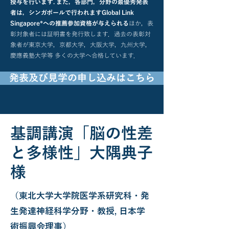
授与を行います. また，各部門，分野の最優秀発表
者は，シンガポールで行われますGlobal Link
Singapore*への推薦参加資格が与えられる
ほか，表
彰対象者には証明書を発行致します．過去の表彰対
象者が東京大学，京都大学，大阪大学，九州大学，
慶應義塾大学等 多くの大学へ合格しています．
発表及び見学の申し込みはこちら
基調講演「脳の性差
と多様性」大隅典子
様
（東北大学大学院医学系研究科・発
生発達神経科学分野・教授, 日本学
術振興会理事）