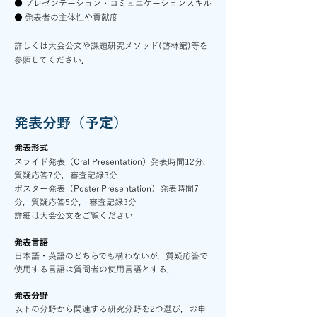
● プレゼンテーション・コミュニケーションスキル
● 発表者の主体性や貢献度
詳しくは大会公文や課題研究メソッド(啓林館)等を
参照してください．
発表分野（予定）
発表形式
スライド発表（Oral Presentation）発表時間12分，
質疑応答7分，審査記録3分
ポスター発表（Poster Presentation）発表時間7
分，質疑応答5分, 審査記録3分
詳細は大会公文をご覧ください．
発表言語
日本語・英語のどちらでも構わないが，質疑応答で
使用する言語は質問者の使用言語とする．
発表分野
以下の分野から関連する研究分野を2つ選び，お申