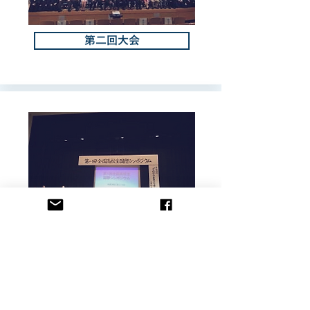
第二回大会
2017
2
3
4
年
月
日,
日
サンエールかごしま
第一回大会
2016
2
12
13
年
月
日,
日