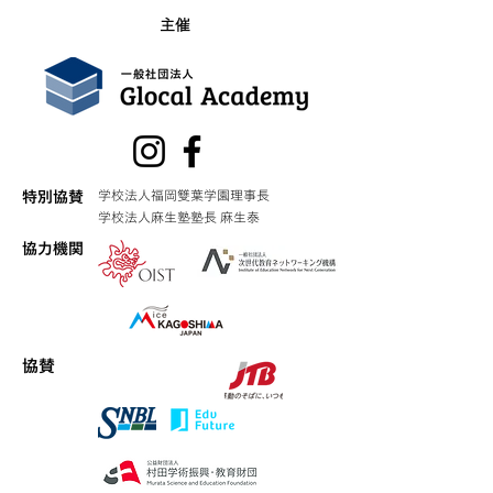
により実施、「若者の
貧困を拡大する5つのリ
主催
スク」（2023）を出
版、翌年、日本社会関
係学会から、優秀出版
賞を受賞。
学校法人福岡雙葉学園理事長
特別協賛
学校法人麻生塾塾長 麻生泰
​協力機関
協賛