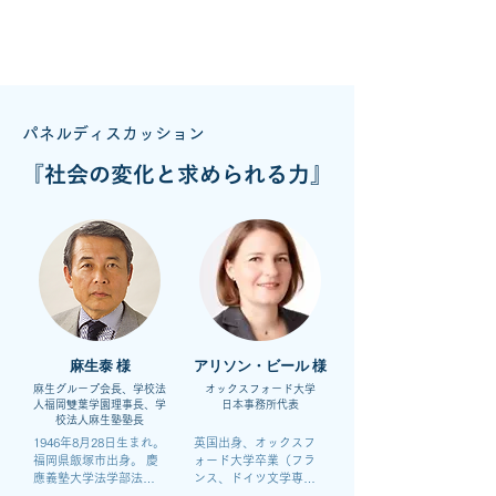
パネルディスカッション
『社会の変化と求められる力』
麻生泰 様
アリソン・ビール 様
麻生グループ会長、学校法
オックスフォード大学
人福岡雙葉学園理事長、学
日本事務所代表​
校法人麻生塾塾長
1946年8月28日生まれ。
英国出身、オックスフ
福岡県飯塚市出身。 慶
ォード大学卒業（フラ
應義塾大学法学部法律
ンス、ドイツ文学専
学科卒業。英国オック
攻）、シェフィールド