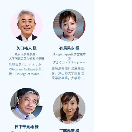
スフォード大学ニュー
大学日本研究修士号取
カレッジ卒業後、大沢
得。 JETプログラムで
商会に勤務。1977年麻
赴任した大分県で日本
生セメント株式会社に
に魅了され、ブリティ
入社、1979年同社代表
ッシュ・カウンシルに
取締役社長、2016年に
就職、日本を中心に国
同社代表取締役会長に
際文化交流分野でキャ
就任。 一般財団法人慶
リアを積む。現職では
應連合三田会会長、一
日本の企業、財団、卒
般社団法人九州経済連
業生や個人の方々とオ
矢口祐人 様
有馬果歩 様
合会理事・顧問、学校
ックスフォード大学と
東京大学副学長・
Google Japan広告営業本
法人麻生塾塾長、学校
の関係構築、強化に努
大学院総合文化研究科教授
部
法人福岡雙葉学園理事
める。日本の大学の国
アカウントマネージャー
札幌生まれ。アメリカ
長を務める。
際委員会等での委員、
鹿児島県加計呂麻島出
のGoshen College卒業
日英協会専務理事、稲
身。津田塾大学総合政
後、College of William 
盛財団理事、新国立劇
策学部卒業。大学時代
and Maryでアメリカ研
場理事も務めている。
は英語スピーチに注力
究の博士号取得。専門
し、全国大会で優勝を
はアメリカ研究・太平
経験。また、NPO法人
洋島嶼文化研究。日本
を支援する学生団体を
語の著書・編著に『ハ
立ち上げ、代表として
ワイの歴史と文化』
運営した。2022年に大
（中公新書）、『奇妙
学卒業後、株式会社リ
なアメリカ』（新潮選
クルートに入社。その
書）、『現代アメリカ
後 Indeed Japan に出向
講義』（東京大学出版
し、アカウントエグゼ
会）、『なぜ東大は男
日下部元雄 様
クティブとしてエージ
だらけなのか』（集英
工藤春華 様