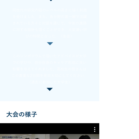
同世代の研究内容のレベルの高さに強く刺激
を受けました．また，各分野の第一線で活躍
されている方々と対話を通じて，今後の進路
に対する指針も頂くことができ，大変濃い学
びの時間となった．（生徒）
このシンポジウムで頂いたアドバイスが大学
での学びや，自分自身のキャリア形成に良い
影響を与えてくれました．高校生の皆さんは
この貴重な2日間を是非大切にしてください．
（過去に参加した大学生）
大会の様子